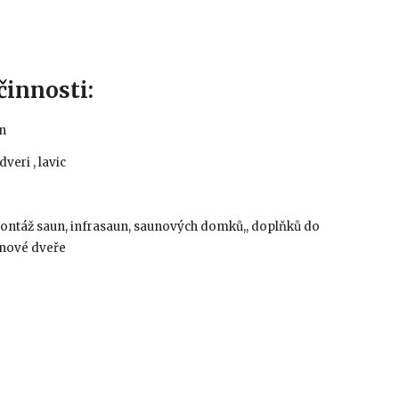
činnosti:
un
veri , lavic
ontáž saun, infrasaun, saunových domků,, doplňků do
unové dveře