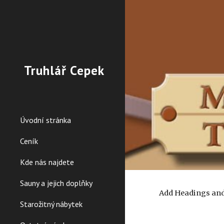
Sk
Truhlář Cepek
Úvodní stránka
Ceník
Kde nás najdete
Sauny a jejich doplňky
Add Headings and 
Starožitný nábytek