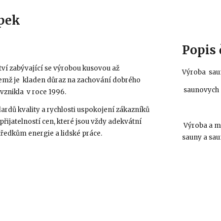
pek
Popis 
tví zabývající se výrobou kusovou až
Výroba
sa
emž je kladen důraz na zachování dobrého
saunovych d
vznikla v roce 1996.
ardů kvality a rychlosti uspokojení zákazníků
řijatelností cen, které jsou vždy adekvátní
Výroba a m
edkům energie a lidské práce.
sauny a sa