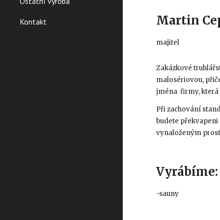
Ostatní výroba
Martin Ce
Kontakt
majitel
Zakázkové truhlářs
malosériovou, přič
jména firmy, která 
Při zachování stand
budete překvapeni p
vynaloženým prostř
V
yrábíme:
-sauny